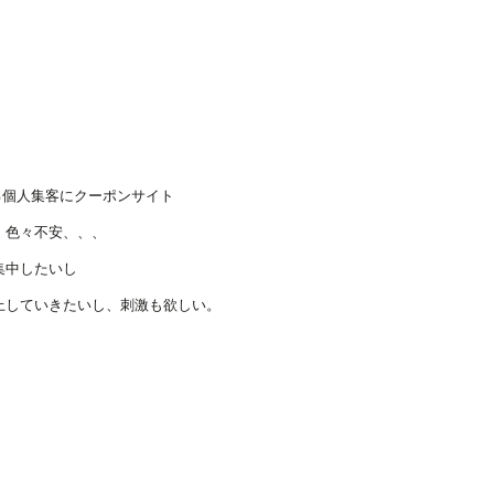
る個人集客にクーポンサイト
、色々不安、、、
集中したいし
上していきたいし、刺激も欲しい。