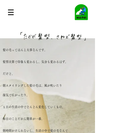
髪の毛ってほんと大事なんです。
髪型次第で印象も変わるし、気分も変わるはず。
だけど、
朝スタイリングした髪の毛は、風が吹いたり
湿気で広がったり。
１日の生活の中でどんどん変化していくもの。
毎日のことだから簡単が一番。
朝時間かけられないし、生活の中で髪の毛なんて