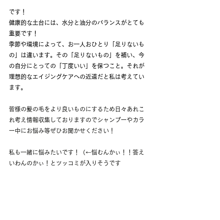
です！
健康的な土台には、水分と油分のバランスがとても
重要です！
季節や環境によって、お一人おひとり「足りないも
の」は違います。その「足りないもの」を補い、今
の自分にとっての「丁度いい」を保つこと。それが
理想的なエイジングケアへの近道だと私は考えてい
ます。
皆様の髪の毛をより良いものにするため日々あれこ
れ考え情報収集しておりますのでシャンプーやカラ
ー中にお悩み等ぜひお聞かせください！
私も一緒に悩みたいです！（←悩むんかぃ！！答え
いわんのかぃ！とツッコミが入りそうです
ね。。。。）
皆様のために成長できるよう、わたくし諫早、いつ
かは、お力♪になれるよう精進いたします。