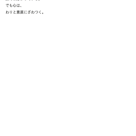
でも心は、
わりと素直にざわつく。
人間、
こういうところが面白いですね。
ただ、ここでやめるのは
たぶん一番もったいない。
初期脱毛というのは、
“効いている可能性があるサイン”
とも言われていま
す。
もちろん個人差はありますし、
全員に起こるわけではありません。
でも、
少なくとも
想定外の出来事ではない。