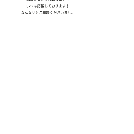
いつも応援しております！
なんなりとご相談くださいませ。
それでは、また。
↓ご予約はこちら↓
https://1cs.jp/denali/staff287615