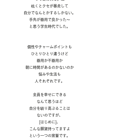
梳くとクセが暴走して
自分でなんとかするしかない。
手先が器用で良かった〜
と思う学生時代でした。
個性やチャームポイントも
ひとりひとり違うけど
器用か不器用か
朝に時間があるのかないのか
悩みや生活も
人それぞれです。
全員を幸せにできる
なんて思うほど
自分を驕り高ぶることは
ないのですが、
[はじめに]、
こんな願望持ってますよ
という一つの宣誓です。